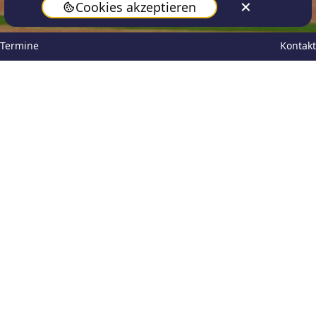
Cookies akzeptieren
Termine
Kontakt
Lena Hagenfeld
May 13, 2026
Zirkusartisten aus Tansania zu
Besuch
Am Dienstag, den 12. Mai 2026, ging es
turbulent in unserer Sporthalle zu: Sieben
Artisten des KCC Zirkus aus Tansania
gestalteten im Rahmen der UNESCO-
Kooperation einen Projekttag am
Schillergymnasium und übten mit insgesamt
30 Schülerinnen und Schülern der 5.-7.