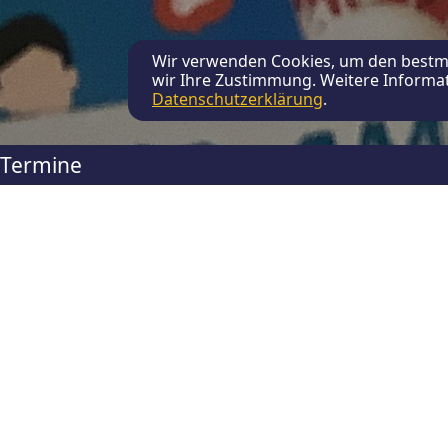
Wir verwenden Cookies, um den bestmö
wir Ihre Zustimmung. Weitere Informat
Datenschutzerklärung
.
Termine
Kristina Hirschfeld (S
Am 12. November fand ein Ab
der fünften und sechsten Kla
Haverland (Erprobungsstufenk
Gelegenheit, sich von dem v