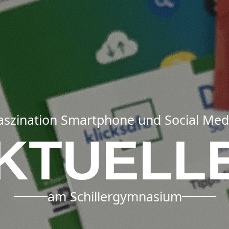
aszination Smartphone und Social Med
KTUELL
am Schillergymnasium