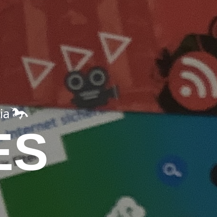
ia
ES