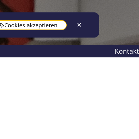
Cookies akzeptieren
Kontakt
Nov 29, 2024
Social Media“ für die Eltern
usammenarbeit mit Frau
ltern nutzten die
n NRW“ veranstalteten Abend