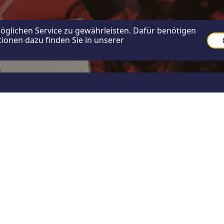
glichen Service zu gewährleisten. Dafür benötigen
ionen dazu finden Sie in unserer
chulpflegschaftsvorsitzende)
end zum Thema „Faszination Smartphone und 
ssen statt, zu dem die Schulpflegschaft in Z
oordination) eingeladen hatte. Mehr als 20 E
on „Eltern und Medien – Landesanstalt Medie