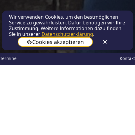
Wir verwenden Cookies, um den bestmöglichen
Service zu gewährleisten. Dafür benötigen wir Ihre
Zustimmung. Weitere Informationen dazu finden
Sie in unserer
Datenschutzerklärung
.
Cookies akzeptieren
Termine
Kontakt
Anika Uylenkate
Nov 9, 2025
Fahrradlicht-Aktion am Schiller
Die dunkle Jahreszeit beginnt und mit dieser
auch ein neuer Aufruf zur Fahrradlicht-