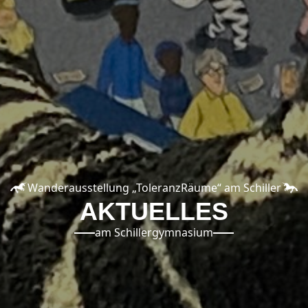
Wanderausstellung „ToleranzRäume“ am Schiller
AKTUELLES
am Schillergymnasium