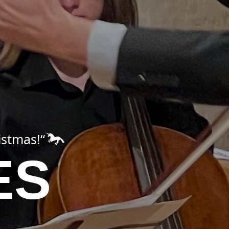
istmas!“
ES