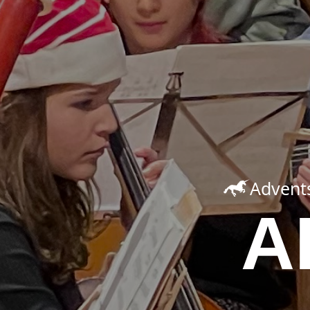
Advents
A