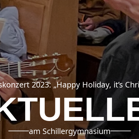
konzert 2023: „Happy Holiday, it’s Chr
KTUELL
am Schillergymnasium